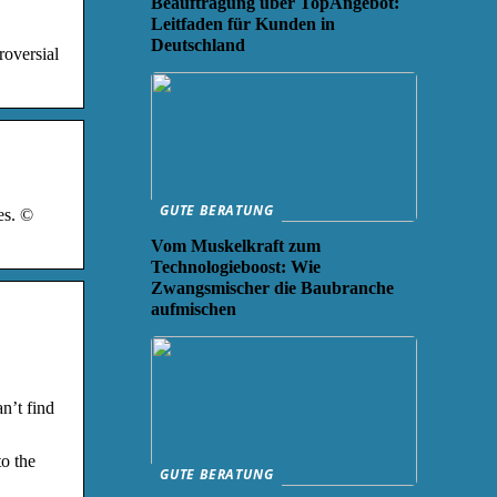
Beauftragung über TopAngebot:
Leitfaden für Kunden in
Deutschland
oversial
GUTE BERATUNG
es. ©
Vom Muskelkraft zum
Technologieboost: Wie
Zwangsmischer die Baubranche
aufmischen
n’t find
o the
GUTE BERATUNG