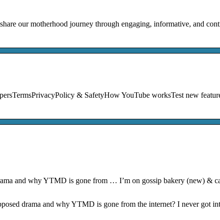
are our motherhood journey through engaging, informative, and contr
opersTermsPrivacyPolicy & SafetyHow YouTube worksTest new featur
drama and why YTMD is gone from … I’m on gossip bakery (new) & ca
pposed drama and why YTMD is gone from the internet? I never got int