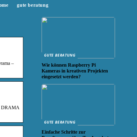
ome
gute beratung
GUTE BERATUNG
Drama –
Wie können Raspberry Pi
Kameras in kreativen Projekten
eingesetzt werden?
 the DRAMA
GUTE BERATUNG
Einfache Schritte zur