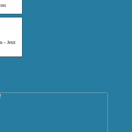
ons
 – Jetzt