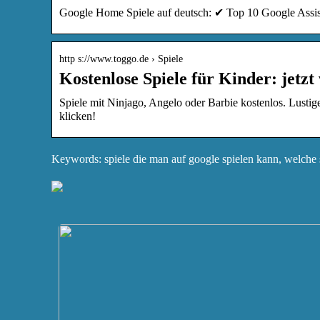
Google Home Spiele auf deutsch: ✔ Top 10 Google Assis
http s://www.toggo.de › Spiele
Kostenlose Spiele für Kinder: jetzt 
Spiele mit Ninjago, Angelo oder Barbie kostenlos. Lust
klicken!
Keywords: spiele die man auf google spielen kann, welche s