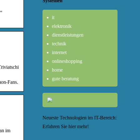
Systemen
e”
it
elektronik
dienstleistungen
technik
internet
onlineshopping
riviatschi
home
gute beratung
mon-Fans.
Neueste Technologien im IT-Bereich:
Erfahren Sie hier mehr!
man im