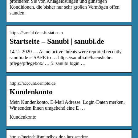
profitieren Sie von Anlage­lösungen und günstigen
Konditionen, die bisher nur sehr großen Vermögen offen
standen.
http s://sanubi.de.usitestat.com
Startseite – Sanubi | sanubi.de
14.12.2020 — As no active threats were reported recently,
sanubi.de is SAFE to … https://sanubi.de/haeusliche-
pflege/pflegebox/ … 5. sanubi login …
http s://account.dentolo.de
Kundenkonto
Mein Kundenkonto. E-Mail Adresse. Login-Daten merken.
Wir senden Ihnen umgehend eine E …
Kundenkonto
http s://meinehilfsmittelbox.de › box-aendern