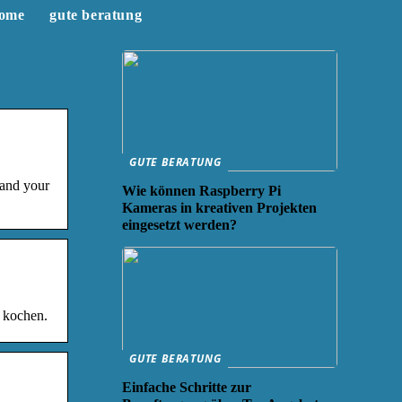
ome
gute beratung
GUTE BERATUNG
 and your
Wie können Raspberry Pi
Kameras in kreativen Projekten
eingesetzt werden?
u kochen.
GUTE BERATUNG
Einfache Schritte zur