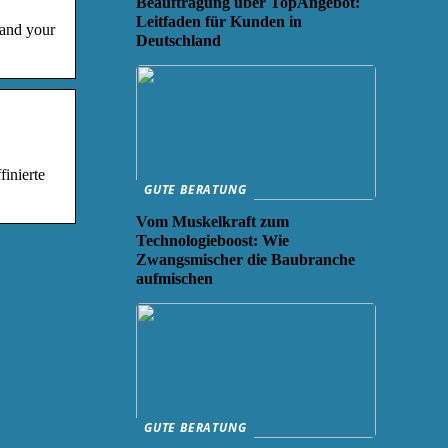
Beauftragung über TopAngebot:
Leitfaden für Kunden in
 and your
Deutschland
inierte
GUTE BERATUNG
Vom Muskelkraft zum
Technologieboost: Wie
Zwangsmischer die Baubranche
aufmischen
GUTE BERATUNG