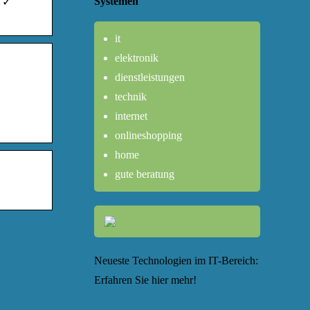
Systemen
s ✓
it
elektronik
dienstleistungen
technik
internet
onlineshopping
home
gute beratung
Neueste Technologien im IT-Bereich:
Erfahren Sie hier mehr!