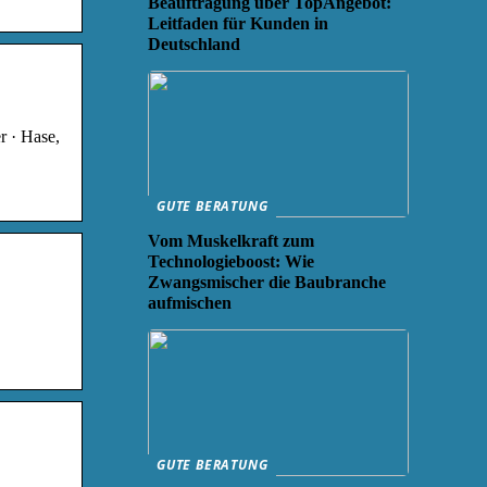
Beauftragung über TopAngebot:
Leitfaden für Kunden in
Deutschland
r · Hase,
GUTE BERATUNG
Vom Muskelkraft zum
Technologieboost: Wie
Zwangsmischer die Baubranche
aufmischen
GUTE BERATUNG