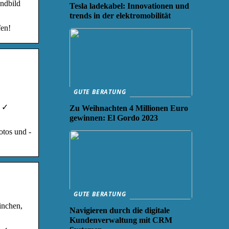
ndbild
Tesla ladekabel: Innovationen und
trends in der elektromobilität
en!
GUTE BERATUNG
s ✓
Zu Weihnachten 4 Millionen Euro
gewinnen: El Gordo 2023
otos und -
GUTE BERATUNG
inchen,
Navigieren durch die digitale
Kundenverwaltung mit CRM