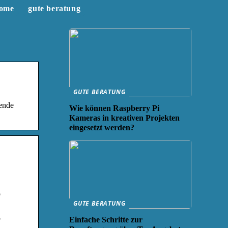
ome
gute beratung
GUTE BERATUNG
rende
Wie können Raspberry Pi
Kameras in kreativen Projekten
eingesetzt werden?
o
GUTE BERATUNG
o
Einfache Schritte zur