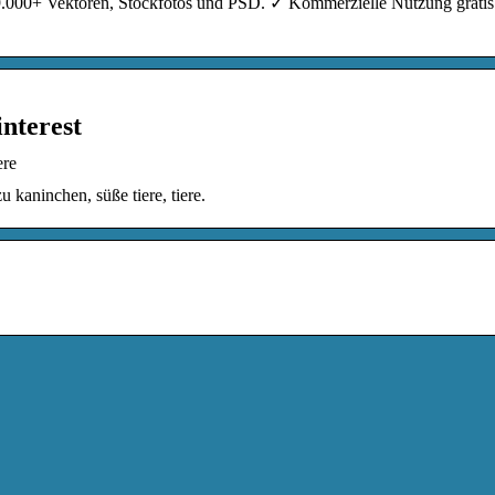
9.000+ Vektoren, Stockfotos und PSD. ✓ Kommerzielle Nutzung grati
nterest
ere
kaninchen, süße tiere, tiere.