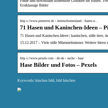
Finde und downloade kostenlose Grafiken für Hasen. 19
Erstklassige Bilder
http s://www.pinterest.de › meinschoenesland › hasen-u…
71 Hasen und Kaninchen-Ideen – Pi
71 Hasen und Kaninchen-Ideen | kaninchen, süße tiere, ti
15.12.2017 – Viele süße Mümmelmänner. Weitere Ideen zu 
http s://www.pexels.com › de-de › suche › hase
Hase Bilder und Fotos – Pexels
Keywords: häschen bild, bild häschen