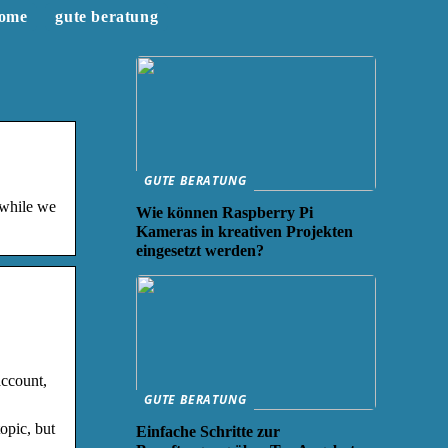
ome
gute beratung
GUTE BERATUNG
 while we
Wie können Raspberry Pi
Kameras in kreativen Projekten
eingesetzt werden?
account,
GUTE BERATUNG
opic, but
Einfache Schritte zur