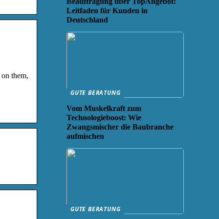
Beauftragung über TopAngebot:
Leitfaden für Kunden in
Deutschland
 on them,
GUTE BERATUNG
Vom Muskelkraft zum
Technologieboost: Wie
Zwangsmischer die Baubranche
aufmischen
GUTE BERATUNG