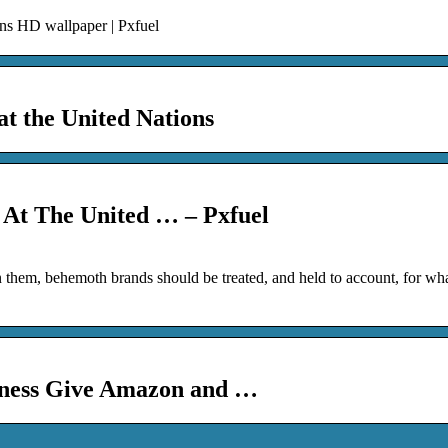
s HD wallpaper | Pxfuel
t the United Nations
At The United … – Pxfuel
 them, behemoth brands should be treated, and held to account, for wh
iness Give Amazon and …