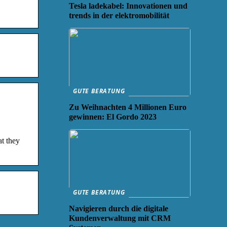
Tesla ladekabel: Innovationen und
trends in der elektromobilität
GUTE BERATUNG
Zu Weihnachten 4 Millionen Euro
gewinnen: El Gordo 2023
at they
GUTE BERATUNG
Navigieren durch die digitale
Kundenverwaltung mit CRM