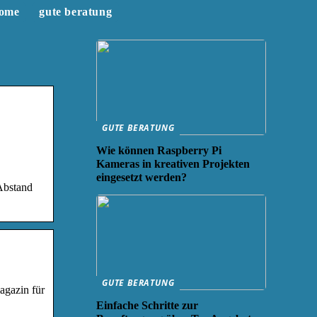
ome
gute beratung
GUTE BERATUNG
Wie können Raspberry Pi
Kameras in kreativen Projekten
eingesetzt werden?
Abstand
GUTE BERATUNG
gazin für
Einfache Schritte zur