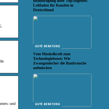
Beauftragung über TopAngebot:
Leitfaden für Kunden in
Deutschland
X,
GUTE BERATUNG
Vom Muskelkraft zum
Technologieboost: Wie
lle
Zwangsmischer die Baubranche
aufmischen
Damen- und
GUTE BERATUNG