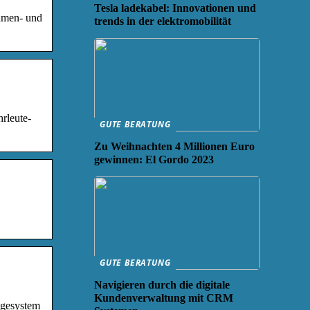
Tesla ladekabel: Innovationen und
Damen- und
trends in der elektromobilität
rleute-
GUTE BERATUNG
Zu Weihnachten 4 Millionen Euro
gewinnen: El Gordo 2023
GUTE BERATUNG
Navigieren durch die digitale
Kundenverwaltung mit CRM
agesystem