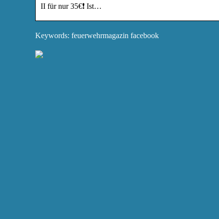
II für nur 35€❗️ Ist…
Keywords: feuerwehrmagazin facebook