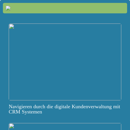
Navigieren durch die digitale Kundenverwaltung mit
CRM Systemen