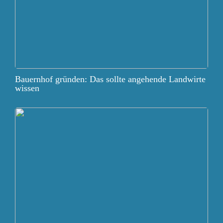
Bauernhof gründen: Das sollte angehende Landwirte
wissen