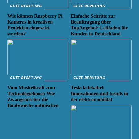
GUTE BERATUNG
GUTE BERATUNG
Wie können Raspberry Pi
Einfache Schritte zur
Kameras in kreativen
Beauftragung über
Projekten eingesetzt
TopAngebot: Leitfaden für
werden?
Kunden in Deutschland
GUTE BERATUNG
GUTE BERATUNG
Vom Muskelkraft zum
Tesla ladekabel:
Technologieboost: Wie
Innovationen und trends in
Zwangsmischer die
der elektromobilität
Baubranche aufmischen