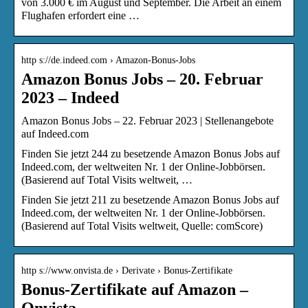
von 3.000 € im August und September. Die Arbeit an einem
Flughafen erfordert eine …
http s://de.indeed.com › Amazon-Bonus-Jobs
Amazon Bonus Jobs – 20. Februar
2023 – Indeed
Amazon Bonus Jobs – 22. Februar 2023 | Stellenangebote
auf Indeed.com
Finden Sie jetzt 244 zu besetzende Amazon Bonus Jobs auf
Indeed.com, der weltweiten Nr. 1 der Online-Jobbörsen.
(Basierend auf Total Visits weltweit, …
Finden Sie jetzt 211 zu besetzende Amazon Bonus Jobs auf
Indeed.com, der weltweiten Nr. 1 der Online-Jobbörsen.
(Basierend auf Total Visits weltweit, Quelle: comScore)
http s://www.onvista.de › Derivate › Bonus-Zertifikate
Bonus-Zertifikate auf Amazon –
Onvista